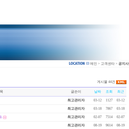
메인 > 고객센타 >
공지사
게시물 44건
목
글쓴이
날짜
조회
최근
최고관리자
03-12
1127
03-12
최고관리자
03-18
7867
03-18
.
최고관리자
02-07
7514
02-07
최고관리자
08-19
9614
08-19