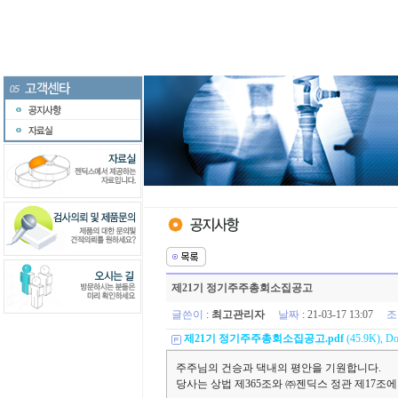
제21기 정기주주총회소집공고
글쓴이
:
최고관리자
날짜
: 21-03-17 13:07
조
제21기 정기주주총회소집공고.pdf
(45.9K), Do
주주님의 건승과 댁내의 평안을 기원합니다.
당사는 상법 제365조와 ㈜젠딕스 정관 제17조